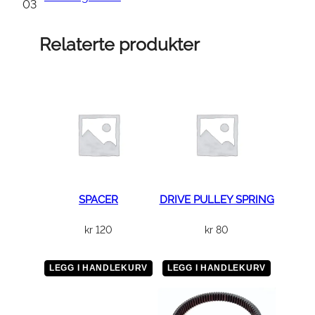
s
03
k
i
Relaterte produkter
v
e
0
.
5
m
m
a
n
SPACER
DRIVE PULLEY SPRING
t
kr
120
kr
80
a
l
l
LEGG I HANDLEKURV
LEGG I HANDLEKURV