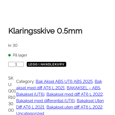
Klaringsskive 0.5mm
kr
30
På lager
K
LEGG I HANDLEKURV
l
a
SK
Category:
Bak Aksel ABS UT6 ABS 2025
, 
Bak
r
U:
aksel med diff AT6 L 2021
, 
BAKAKSEL – ABS
, 
i
Q01
Bakaksel (UT6)
, 
Bakaksel med diff AT6 L 2022
, 
n
R10
Bakaksel med differential (UT6)
, 
Bakaksel Uten
g
30
Diff AT6 L 2021
, 
Bakaksel uten diff AT6 L 2022
, 
s
00
Uncategorized