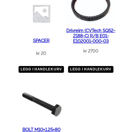
Drivreim (CVTech SQ52-
2188-C) R/B E01-
SPACER
E102001-000-03
kr
2700
kr
20
LEGG I HANDLEKURV
LEGG I HANDLEKURV
BOLT M10×1.25×80