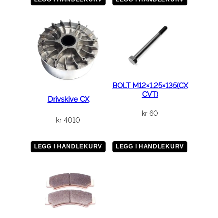
A
s
s
e
m
b
l
BOLT M12×1.25×135(CX
CVT)
y
Drivskive CX
a
kr
60
n
kr
4010
t
a
LEGG I HANDLEKURV
LEGG I HANDLEKURV
l
l