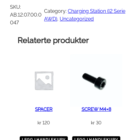
a
SKU:
Category:
Charging Station (I2 Serie
r
AB.12.07.00.0
AWD)
, 
Uncategorized
g
047
i
n
Relaterte produkter
g
S
t
a
t
i
o
n
B
SPACER
SCREW M4×8
o
kr
120
kr
30
a
r
d
LEGG I HANDLEKURV
LEGG I HANDLEKURV