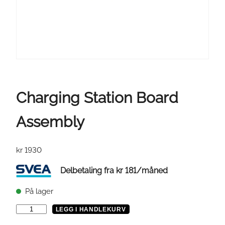
Charging Station Board
Assembly
kr
1930
Delbetaling fra
kr
181
/måned
På lager
C
LEGG I HANDLEKURV
h