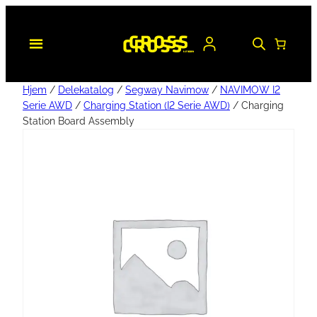
Hjem
/
Delekatalog
/
Segway Navimow
/
NAVIMOW I2
Serie AWD
/
Charging Station (I2 Serie AWD)
/ Charging
Station Board Assembly