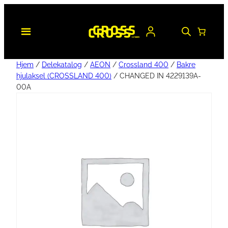
Hjem
/
Delekatalog
/
AEON
/
Crossland 400
/
Bakre
hjulaksel (CROSSLAND 400)
/ CHANGED IN 4229139A-
00A