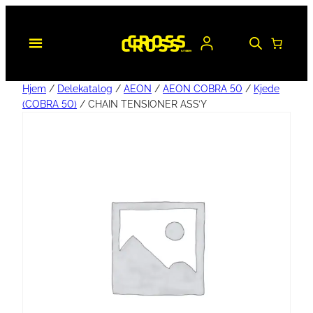
Hjem
/
Delekatalog
/
AEON
/
AEON COBRA 50
/
Kjede
(COBRA 50)
/ CHAIN TENSIONER ASS’Y