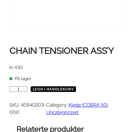
CHAIN TENSIONER ASS’Y
kr
430
På lager
C
LEGG I HANDLEKURV
H
A
SKU:
40540203-
Category:
Kjede (COBRA 50)
, 
I
000
Uncategorized
N
T
Relaterte produkter