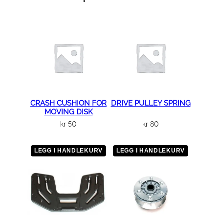
E
N
S
I
O
N
E
R
A
CRASH CUSHION FOR
DRIVE PULLEY SPRING
MOVING DISK
S
kr
50
kr
80
S
'
Y
LEGG I HANDLEKURV
LEGG I HANDLEKURV
a
n
t
a
l