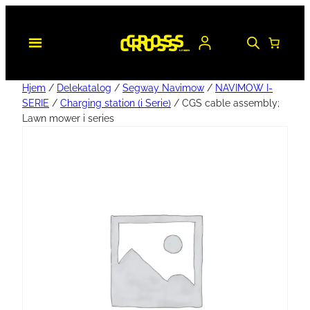
Hjem
/
Delekatalog
/
Segway Navimow
/
NAVIMOW I-
SERIE
/
Charging station (i Serie)
/ CGS cable assembly;
Lawn mower i series