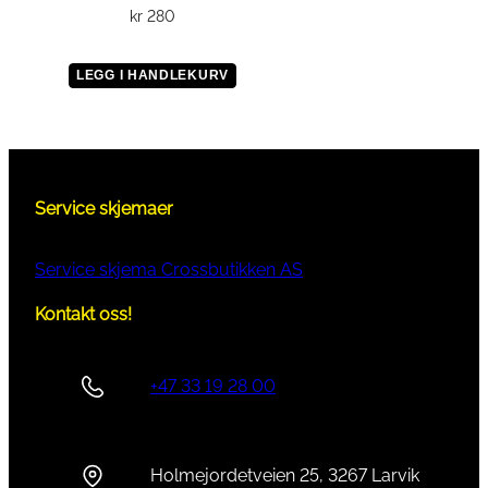
kr
280
LEGG I HANDLEKURV
Service skjemaer
Service skjema Crossbutikken AS
Kontakt oss!
+47 33 19 28 00
Holmejordetveien 25, 3267 Larvik