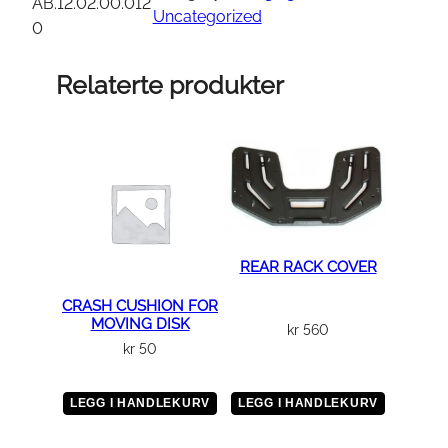
c
AB.12.02.00.012
Uncategorized
a
0
b
l
Relaterte produkter
e
a
s
s
e
m
b
REAR RACK COVER
l
y
CRASH CUSHION FOR
MOVING DISK
;
kr
560
kr
50
L
a
w
LEGG I HANDLEKURV
LEGG I HANDLEKURV
n