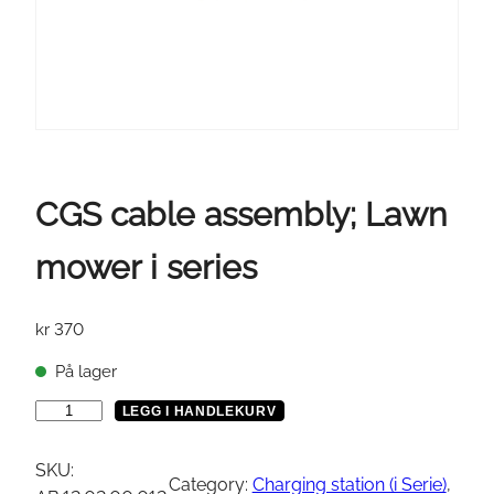
CGS cable assembly; Lawn
mower i series
kr
370
På lager
C
LEGG I HANDLEKURV
G
S
SKU:
Category:
Charging station (i Serie)
, 