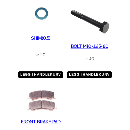
m
o
w
e
r
i
SHIM(0.5)
s
BOLT M10×1.25×80
e
kr
20
r
kr
40
i
e
LEGG I HANDLEKURV
LEGG I HANDLEKURV
s
a
n
t
a
l
FRONT BRAKE PAD
l