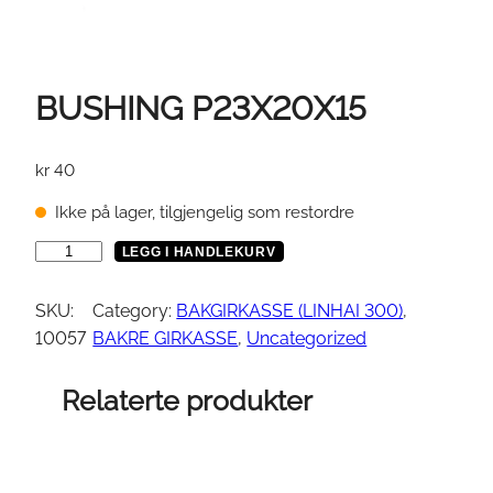
BUSHING P23X20X15
kr
40
Ikke på lager, tilgjengelig som restordre
B
LEGG I HANDLEKURV
U
S
SKU:
Category:
BAKGIRKASSE (LINHAI 300)
, 
H
10057
BAKRE GIRKASSE
, 
Uncategorized
I
N
Relaterte produkter
G
P
2