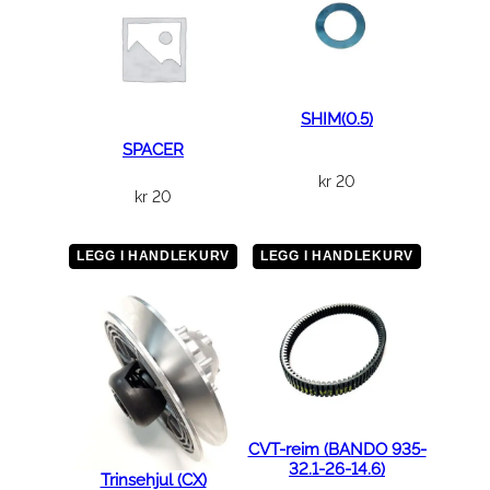
3
X
2
0
X
SHIM(0.5)
1
SPACER
5
kr
20
kr
20
a
n
t
LEGG I HANDLEKURV
LEGG I HANDLEKURV
a
l
l
CVT-reim (BANDO 935-
32.1-26-14.6)
Trinsehjul (CX)