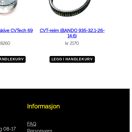
skive CVTech 69
CVT-reim (BANDO 935-32.1-26-
14.6)
8260
kr
2170
HANDLEKURV
LEGG I HANDLEKURV
Informasjon
FAQ
g 08-17
Personvern