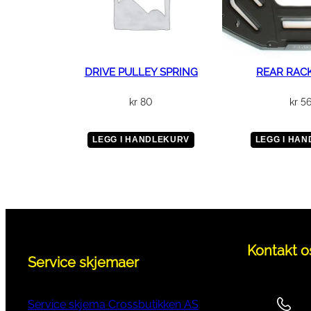
DRIVE PULLEY SPRING
REAR RAC
kr
80
kr
5
LEGG I HANDLEKURV
LEGG I HA
Kontakt o
Service skjemaer
Service skjema Crossbutikken AS