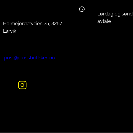
Lørdag og sønd
avtale
Holmejordetveien 25, 3267
Larvik
post@crossbutikken.no