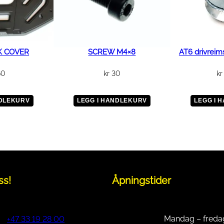
K COVER
SCREW M4×8
AT6 drivreim
60
kr
30
kr
NDLEKURV
LEGG I HANDLEKURV
LEGG I 
ss!
Åpningstider
Mandag – freda
+47 33 19 28 00