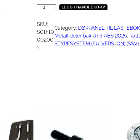
Vinsj
Kjede
B
LEGG I HANDLEKURV
Oljefilter
O
Tennplugg
L
SKU:
Bekledning
Category:
DØRPANEL TIL LASTEBOK
Vedlikehold / Re
T
S01F10
Metall deler bak UT6 ABS 2025
, 
Ratt
M
00200
STYRESYSTEM (EU-VERSJON) (SSV)
,
8
1
Hjelm
Reklamemateriell
a
Jakke
n
yr
Briller
t
Genser
a
T-skjorte
l
l