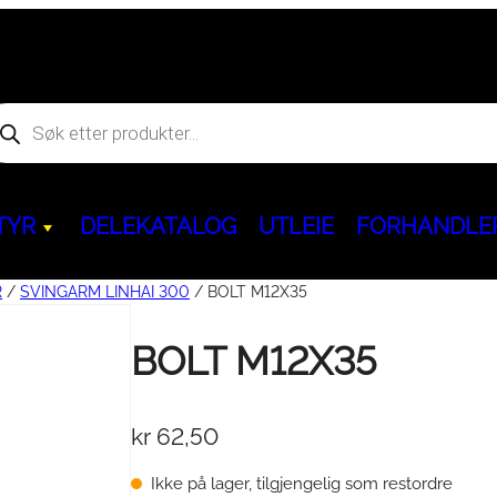
oducts
arch
TYR
DELEKATALOG
UTLEIE
FORHANDLE
R
/
SVINGARM LINHAI 300
/ BOLT M12X35
Hjem og fritid
BOLT M12X35
Kjøreegenskaper & Slitedeler
ACCESS
Servicepakker & 
BENDA
Aggregat & powerbank
behør
kr
62,50
Ninebot GoKart PRO
&
Dekk & Felger
ATV
Servicepakker
ATV
Segway Ninebot KickScoote
BELTEKIT
Olje / Bremsevæ
MC
Ikke på lager, tilgjengelig som restordre