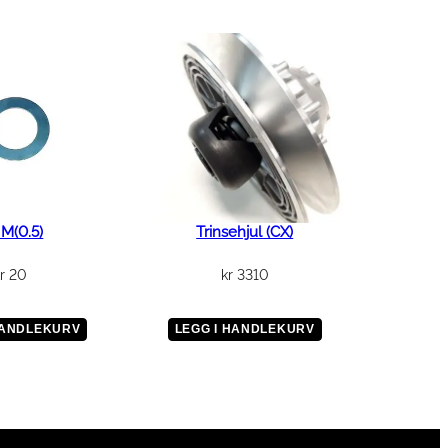
M(0.5)
Trinsehjul (CX)
r
20
kr
3310
HANDLEKURV
LEGG I HANDLEKURV