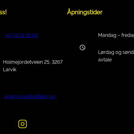
ss!
Åpningstider
Mandag – freda
+47 33 19 28 00
Lørdag og sønd
avtale
Holmejordetveien 25, 3267
Larvik
post@crossbutikken.no