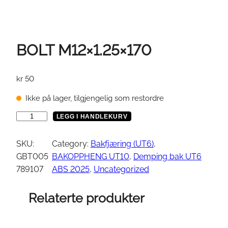
BOLT M12×1.25×170
kr
50
Ikke på lager, tilgjengelig som restordre
B
LEGG I HANDLEKURV
O
L
SKU:
Category:
Bakfjæring (UT6)
, 
T
GBT005
BAKOPPHENG UT10
, 
Demping bak UT6
M
789107
ABS 2025
, 
Uncategorized
1
2
Relaterte produkter
×
1