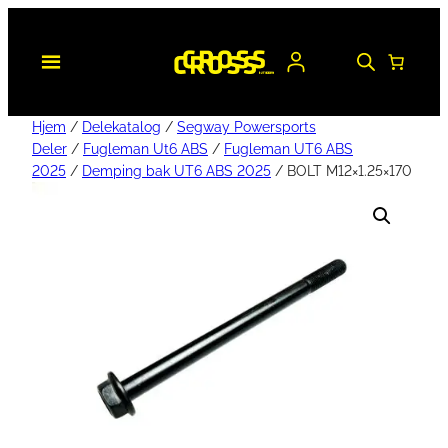
Hjem
/
Delekatalog
/
Segway Powersports
Deler
/
Fugleman Ut6 ABS
/
Fugleman UT6 ABS
2025
/
Demping bak UT6 ABS 2025
/ BOLT M12×1.25×170