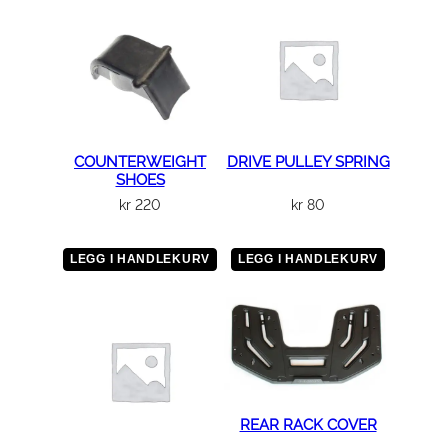
.
2
5
×
1
7
0
COUNTERWEIGHT
DRIVE PULLEY SPRING
SHOES
a
kr
220
kr
80
n
t
a
LEGG I HANDLEKURV
LEGG I HANDLEKURV
l
l
REAR RACK COVER