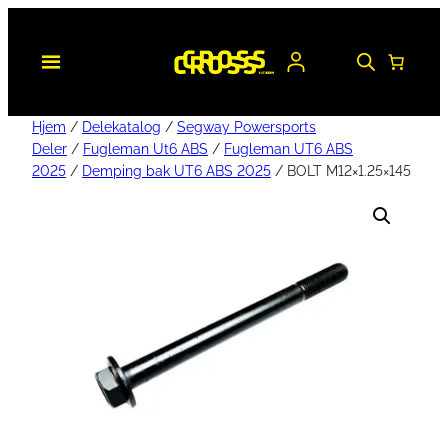
Hjem
/
Delekatalog
/
Segway Powersports
Deler
/
Fugleman Ut6 ABS
/
Fugleman UT6 ABS
2025
/
Demping bak UT6 ABS 2025
/ BOLT M12×1.25×145