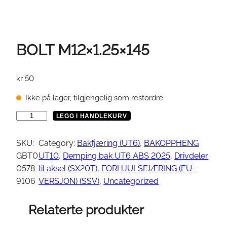
BOLT M12×1.25×145
kr
50
Ikke på lager, tilgjengelig som restordre
B
LEGG I HANDLEKURV
O
L
SKU:
Category:
Bakfjæring (UT6)
, 
BAKOPPHENG
T
GBT0
UT10
, 
Demping bak UT6 ABS 2025
, 
Drivdeler
M
0578
til aksel (SX20T)
, 
FORHJULSFJÆRING (EU-
1
9106
VERSJON) (SSV)
, 
Uncategorized
2
×
Relaterte produkter
1