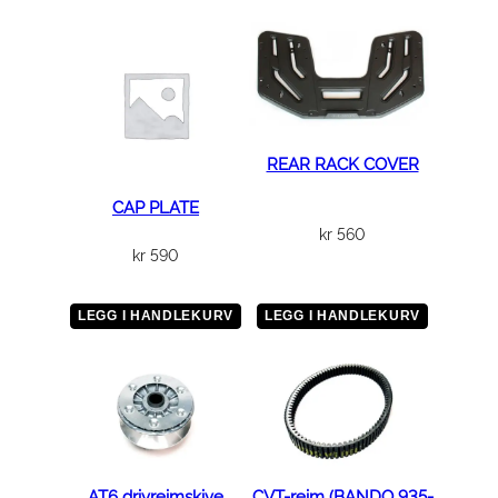
.
2
5
×
1
4
REAR RACK COVER
5
a
CAP PLATE
n
kr
560
kr
590
t
a
l
LEGG I HANDLEKURV
LEGG I HANDLEKURV
l
AT6 drivreimskive
CVT-reim (BANDO 935-