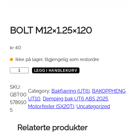
BOLT M12×1.25×120
kr
40
Ikke på lager, tilgjengelig som restordre
B
LEGG I HANDLEKURV
O
L
SKU:
Category:
Bakfjæring (UT6)
, 
BAKOPPHENG
T
GBT00
UT10
, 
Demping bak UT6 ABS 2025
, 
M
578910
Motorfester (SX20T)
, 
Uncategorized
1
5
2
×
Relaterte produkter
1