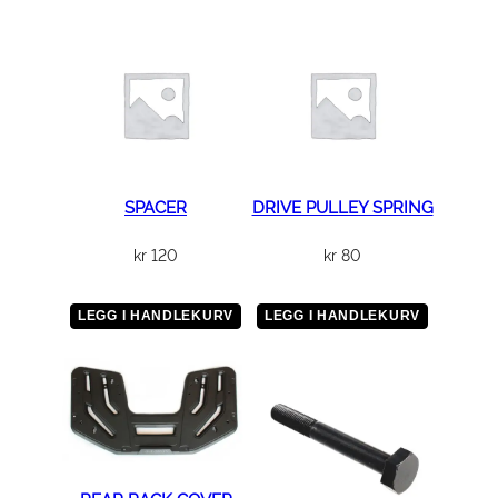
.
2
5
×
1
2
0
a
SPACER
DRIVE PULLEY SPRING
n
kr
120
kr
80
t
a
l
LEGG I HANDLEKURV
LEGG I HANDLEKURV
l