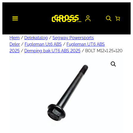
Hjem
/
Delekatalog
/
Segway Powersports
Deler
/
Fugleman Ut6 ABS
/
Fugleman UT6 ABS
2025
/
Demping bak UT6 ABS 2025
/ BOLT M12×1.25×120