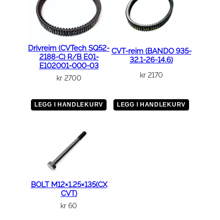
Drivreim (CVTech SQ52-
CVT-reim (BANDO 935-
2188-C) R/B E01-
32.1-26-14.6)
E102001-000-03
kr
2170
kr
2700
LEGG I HANDLEKURV
LEGG I HANDLEKURV
BOLT M12×1.25×135(CX
CVT)
kr
60