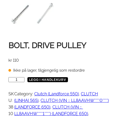
BOLT, DRIVE PULLEY
kr
110
Ikke på lager, tilgjengelig som restordre
B
LEGG I HANDLEKURV
O
L
SK
Category:
Clutch (Landforce 550)
, 
CLUTCH
T
U:
(LINHAI 565)
, 
CLUTCH (VIN：LL8AAVHW****0****)
,
38
(LANDFORCE 650)
, 
CLUTCH (VIN：
D
10
LL8AAVHW****1****) (LANDFORCE 650)
, 