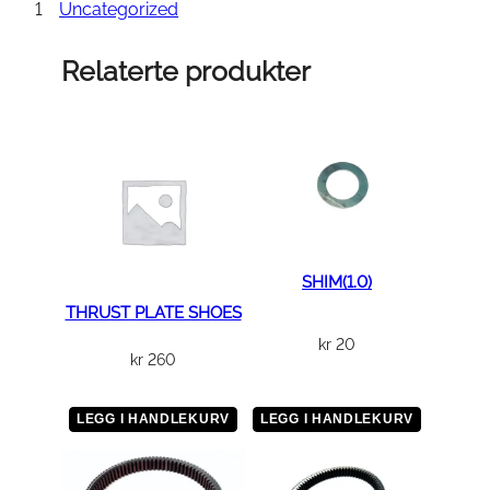
R
1
Uncategorized
I
V
Relaterte produkter
E
P
U
L
L
E
Y
a
SHIM(1.0)
n
THRUST PLATE SHOES
t
kr
20
kr
260
a
l
l
LEGG I HANDLEKURV
LEGG I HANDLEKURV