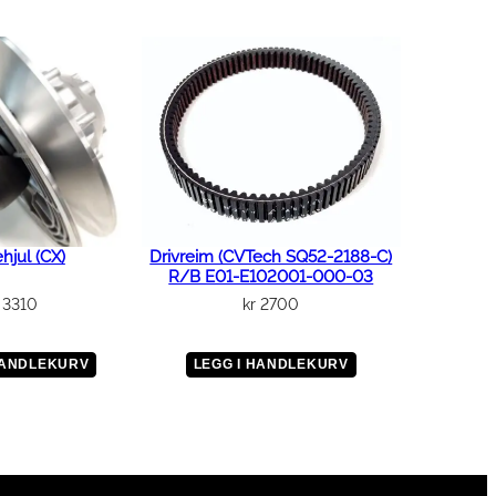
ehjul (CX)
Drivreim (CVTech SQ52-2188-C)
R/B E01-E102001-000-03
3310
kr
2700
HANDLEKURV
LEGG I HANDLEKURV