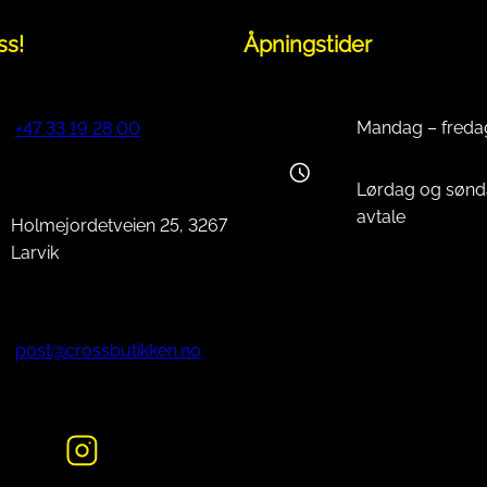
ss!
Åpningstider
Mandag – freda
+47 33 19 28 00
Lørdag og sønd
avtale
Holmejordetveien 25, 3267
Larvik
post@crossbutikken.no