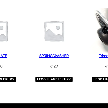
n
t
a
l
l
LATE
SPRING WASHER
Trins
90
kr
20
kr
NDLEKURV
LEGG I HANDLEKURV
LEGG I 