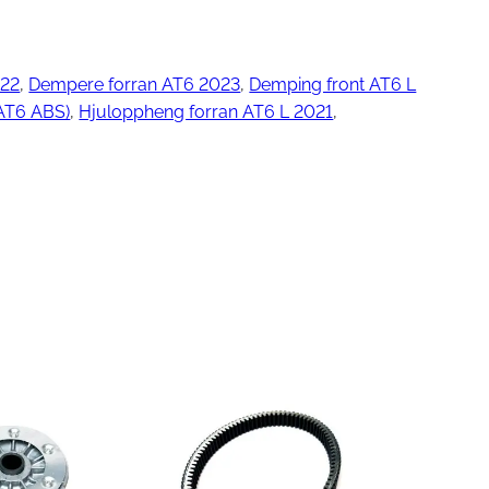
022
, 
Dempere forran AT6 2023
, 
Demping front AT6 L
ngjøring
T6 ABS)
, 
Hjuloppheng forran AT6 L 2021
, 