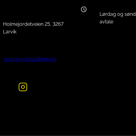
l
Lørdag og sønd
avtale
Holmejordetveien 25, 3267
Larvik
post@crossbutikken.no