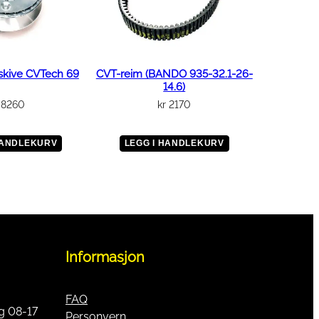
skive CVTech 69
CVT-reim (BANDO 935-32.1-26-
14.6)
8260
kr
2170
HANDLEKURV
LEGG I HANDLEKURV
Informasjon
FAQ
g 08-17
Personvern