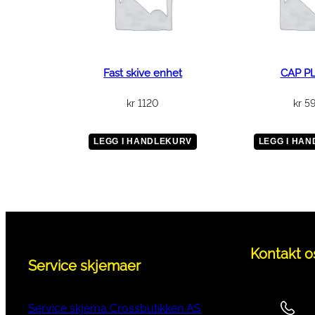
Fast skive enhet
CAP P
kr
1120
kr
5
LEGG I HANDLEKURV
LEGG I HA
Kontakt o
Service skjemaer
Service skjema Crossbutikken AS