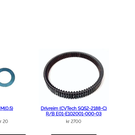
M(0.5)
Drivreim (CVTech SQ52-2188-C)
R/B E01-E102001-000-03
r
20
kr
2700