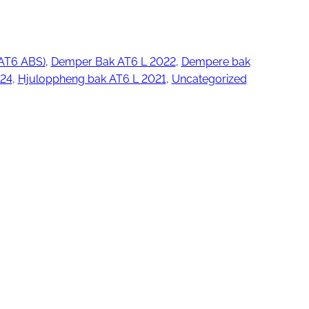
T6 ABS)
, 
Demper Bak AT6 L 2022
, 
Dempere bak
ngjøring
024
, 
Hjuloppheng bak AT6 L 2021
, 
Uncategorized