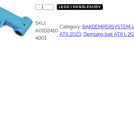
Vinsj
Kjede
N
LEGG I HANDLEKURV
Oljefilter
e
Tennplugg
d
SKU:
Bekledning
Category:
BAKDEMPERSYSTEM (A
Vedlikehold / Re
r
A01D2410
AT6 2023
, 
Demping bak AT6 L 2
e
4001
s
Hjelm
Reklamemateriell
v
Jakke
e
yr
Briller
i
Genser
s
T-skjorte
e
-
a
r
m
–
b