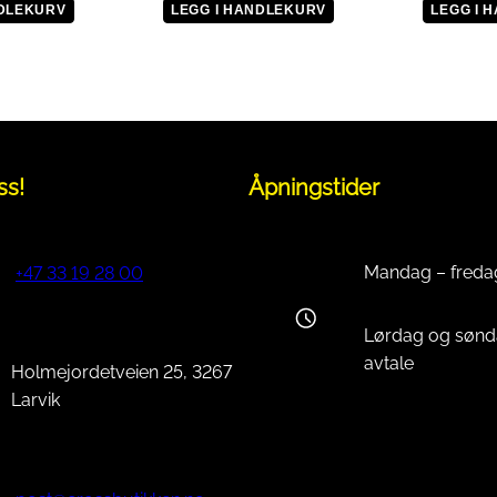
l
NDLEKURV
LEGG I HANDLEKURV
LEGG I 
ss!
Åpningstider
Mandag – freda
+47 33 19 28 00
Lørdag og sønd
avtale
Holmejordetveien 25, 3267
Larvik