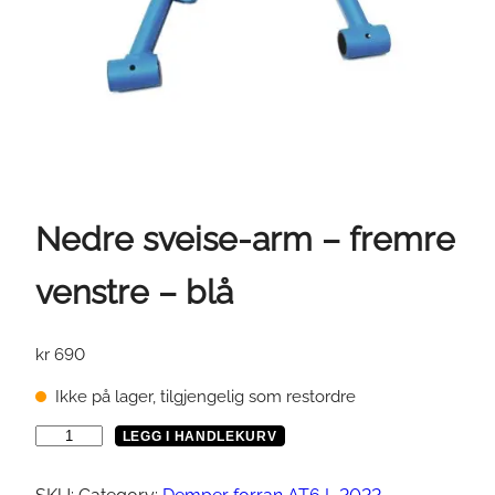
Nedre sveise-arm – fremre
venstre – blå
kr
690
Ikke på lager, tilgjengelig som restordre
N
LEGG I HANDLEKURV
e
d