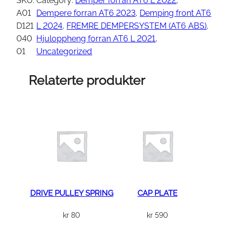
SKU:
Category:
Demper forran AT6 L 2022
, 
r
A01
Dempere forran AT6 2023
, 
Demping front AT6
e
D121
L 2024
, 
FREMRE DEMPERSYSTEM (AT6 ABS)
, 
s
040
Hjuloppheng forran AT6 L 2021
, 
v
01
Uncategorized
e
i
Relaterte produkter
s
e
-
a
r
m
–
f
r
DRIVE PULLEY SPRING
CAP PLATE
e
kr
80
kr
590
m