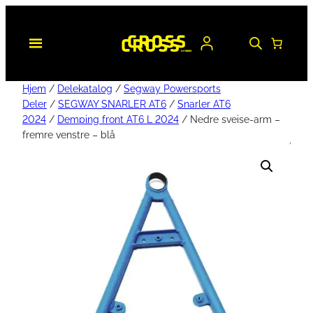
Hjem
/
Delekatalog
/
Segway Powersports
Deler
/
SEGWAY SNARLER AT6
/
Snarler AT6
2024
/
Demping front AT6 L 2024
/ Nedre sveise-arm –
fremre venstre – blå