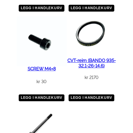
r
e
LEGG I HANDLEKURV
LEGG I HANDLEKURV
v
e
n
s
t
r
e
CVT-reim (BANDO 935-
32.1-26-14.6)
–
SCREW M4×8
b
kr
2170
l
kr
30
å
a
LEGG I HANDLEKURV
LEGG I HANDLEKURV
n
t
a
l