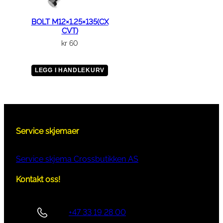
l
BOLT M12×1.25×135(CX
CVT)
kr
60
LEGG I HANDLEKURV
Service skjemaer
Service skjema Crossbutikken AS
Kontakt oss!
+47 33 19 28 00