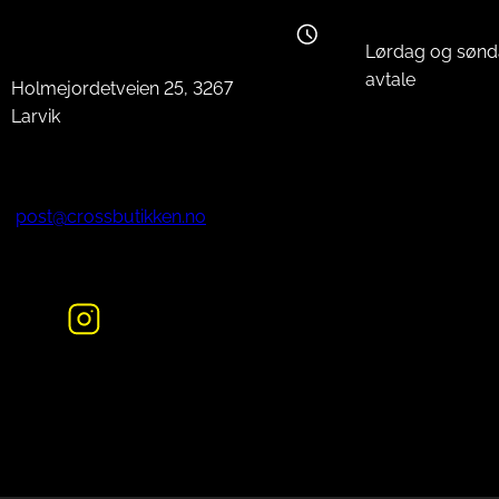
Lørdag og sønd
avtale
Holmejordetveien 25, 3267
Larvik
post@crossbutikken.no