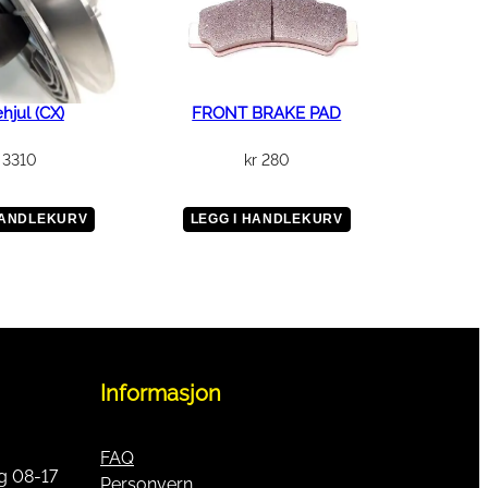
ehjul (CX)
FRONT BRAKE PAD
3310
kr
280
HANDLEKURV
LEGG I HANDLEKURV
Informasjon
FAQ
g 08-17
Personvern