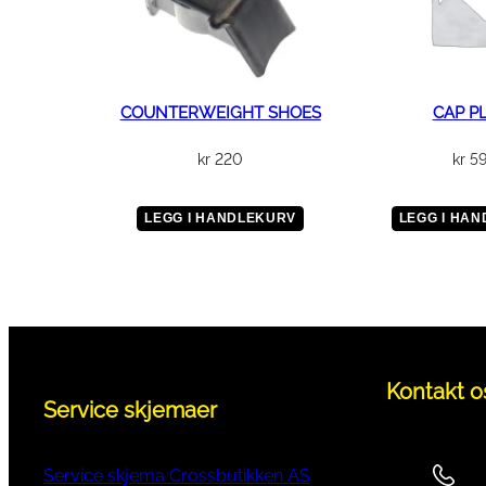
COUNTERWEIGHT SHOES
CAP P
kr
220
kr
5
LEGG I HANDLEKURV
LEGG I HA
Kontakt o
Service skjemaer
Service skjema Crossbutikken AS