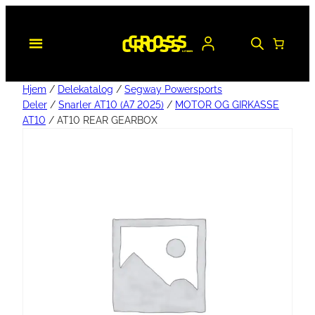
Hjem
/
Delekatalog
/
Segway Powersports
Deler
/
Snarler AT10 (A7 2025)
/
MOTOR OG GIRKASSE
AT10
/ AT10 REAR GEARBOX