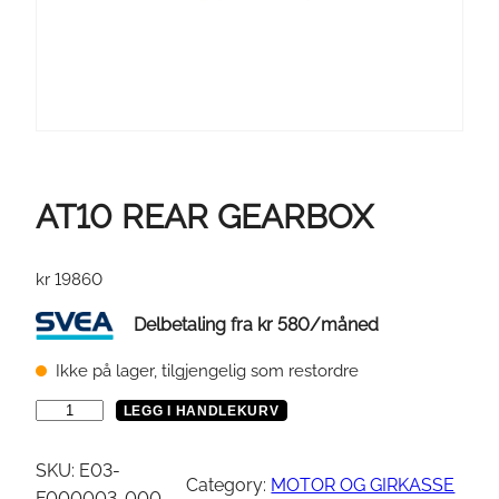
AT10 REAR GEARBOX
kr
19860
Delbetaling fra
kr
580
/måned
Ikke på lager, tilgjengelig som restordre
A
LEGG I HANDLEKURV
T
1
SKU:
E03-
Category:
MOTOR OG GIRKASSE
0
F000003-000-