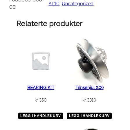
AT10
, 
Uncategorized
R
00
E
A
Relaterte produkter
R
G
E
A
R
B
O
X
a
BEARING KIT
Trinsehjul (CX)
n
kr
350
kr
3310
t
a
l
LEGG I HANDLEKURV
LEGG I HANDLEKURV
l