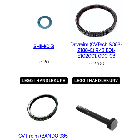
Drivreim (CVTech SQ52-
SHIM(0.5)
2188-C) R/B E01-
E102001-000-03
kr
20
kr
2700
LEGG I HANDLEKURV
LEGG I HANDLEKURV
CVT-reim (BANDO 935-