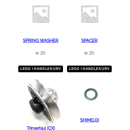
(
8
3
×
7
1
SPRING WASHER
SPACER
)
kr
20
kr
20
a
n
t
LEGG I HANDLEKURV
LEGG I HANDLEKURV
a
l
l
SHIM(1.0)
Trinsehjul (CX)