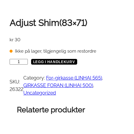
Adjust Shim(83×71)
kr
30
Ikke på lager, tilgjengelig som restordre
A
LEGG I HANDLEKURV
d
j
Category:
For-girkasse (LINHAI 565)
, 
SKU:
u
GIRKASSE FORAN (LINHAI 500)
, 
26322
s
Uncategorized
t
S
Relaterte produkter
h
i
m