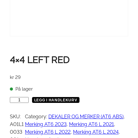
4×4 LEFT RED
kr
29
På lager
4
LEGG I HANDLEKURV
×
4
SKU:
Category:
DEKALER OG MERKER (AT6 ABS)
, 
L
A01L1
Merking AT6 2023
, 
Merking AT6 L 2021
, 
E
0033
Merking AT6 L 2022
, 
Merking AT6 L 2024
, 