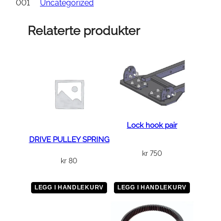
F
001
Uncategorized
T
R
Relaterte produkter
E
D
a
n
t
a
l
l
Lock hook pair
DRIVE PULLEY SPRING
kr
750
kr
80
LEGG I HANDLEKURV
LEGG I HANDLEKURV