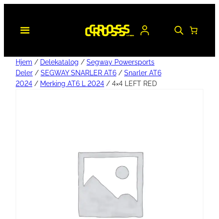
Hjem
/
Delekatalog
/
Segway Powersports
Deler
/
SEGWAY SNARLER AT6
/
Snarler AT6
2024
/
Merking AT6 L 2024
/ 4×4 LEFT RED