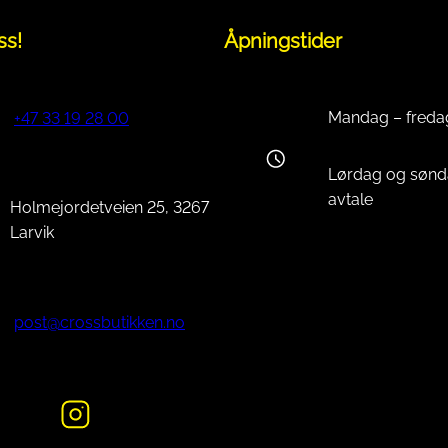
ss!
Åpningstider
Mandag – freda
+47 33 19 28 00
Lørdag og sønd
avtale
Holmejordetveien 25, 3267
Larvik
post@crossbutikken.no