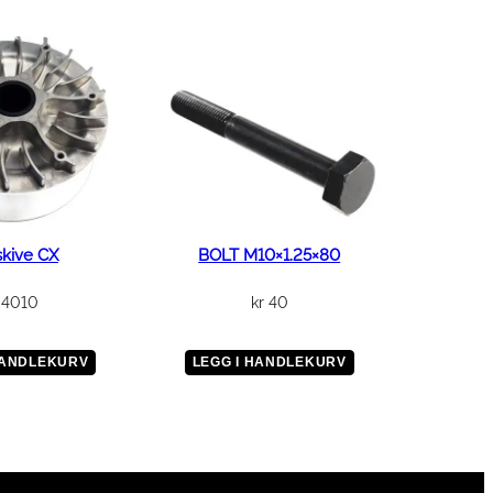
skive CX
BOLT M10×1.25×80
4010
kr
40
HANDLEKURV
LEGG I HANDLEKURV