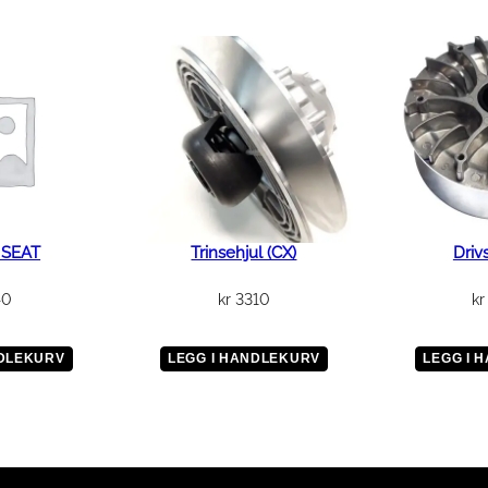
A
R
D
I
F
F
a
n
t
a
 SEAT
Trinsehjul (CX)
Driv
l
40
kr
3310
kr
l
NDLEKURV
LEGG I HANDLEKURV
LEGG I 