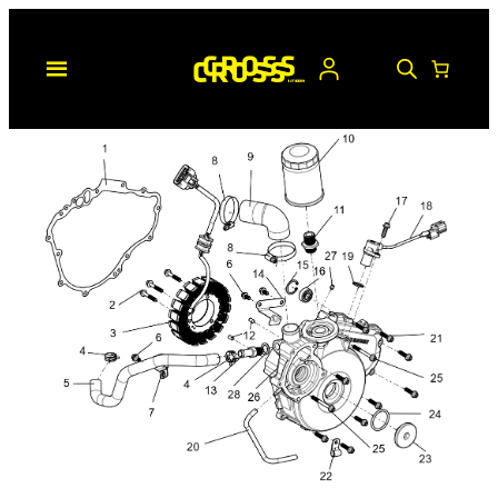
Hopp
til
innhold