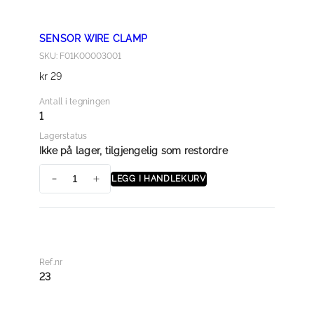
l
SENSOR WIRE CLAMP
SKU: F01K00003001
kr
29
Antall i tegningen
1
Lagerstatus
Ikke på lager, tilgjengelig som restordre
LEGG I HANDLEKURV
S
E
N
S
O
Ref.nr
R
23
W
I