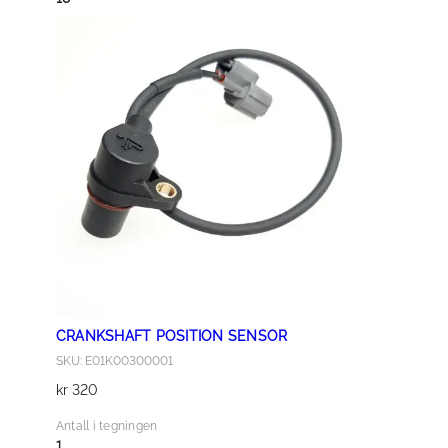
×
2
0
a
n
t
a
l
l
CRANKSHAFT POSITION SENSOR
SKU: E01K00300001
kr
320
Antall i tegningen
1