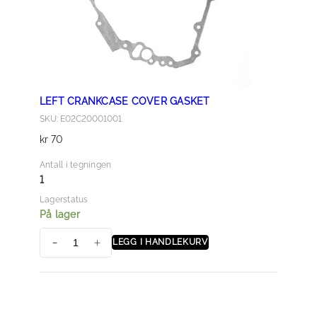
LEFT CRANKCASE COVER GASKET
SKU: E02C20001001
kr
70
Antall i tegningen
1
Lagerstatus
På lager
LEGG I HANDLEKURV
L
E
F
T