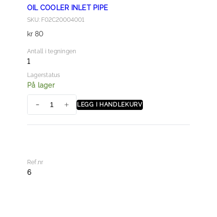
OIL COOLER INLET PIPE
SKU: F02C20004001
kr
80
Antall i tegningen
1
Lagerstatus
På lager
LEGG I HANDLEKURV
O
I
L
C
O
Ref.nr
O
6
L
E
R