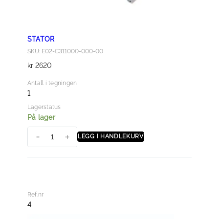
STATOR
SKU: E02-C311000-000-00
kr
2620
Antall i tegningen
1
Lagerstatus
På lager
LEGG I HANDLEKURV
S
t
a
t
o
Ref.nr
r
4
a