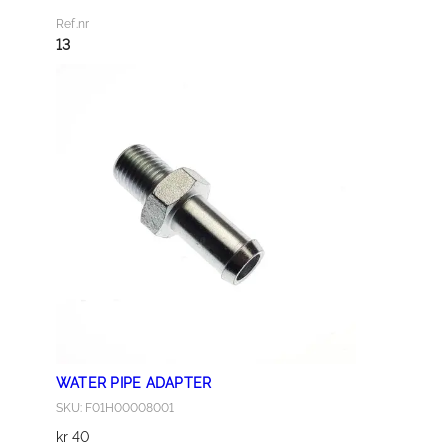
L
Ref.nr
P
13
I
N
6
X
1
0
a
n
t
a
l
l
WATER PIPE ADAPTER
SKU: F01H00008001
kr
40