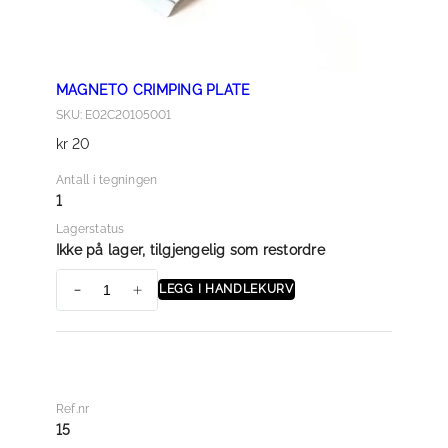
T
E
R
MAGNETO CRIMPING PLATE
a
SKU: E02C20105001
n
kr
20
t
a
Antall i tegningen
l
1
l
Lagerstatus
Ikke på lager, tilgjengelig som restordre
LEGG I HANDLEKURV
M
A
G
N
E
Ref.nr
T
15