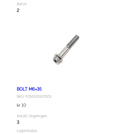
C
Ref.nr
R
2
A
N
K
C
A
S
E
C
O
V
BOLT M6×35
E
SKU: F01000007001
R
kr
10
G
A
Antall i tegningen
S
3
K
Lagerstatus