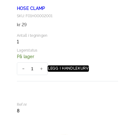
HOSE CLAMP
SKU: F01H00002001
kr
29
Antall i tegningen
1
Lagerstatus
På lager
LEGG I HANDLEKURV
H
O
S
E
C
Ref.nr
L
8
A
M
P