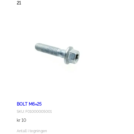
G
21
1
7
×
2
a
n
t
a
l
l
BOLT M6×25
SKU: F01000005001
kr
10
Antall i tegningen