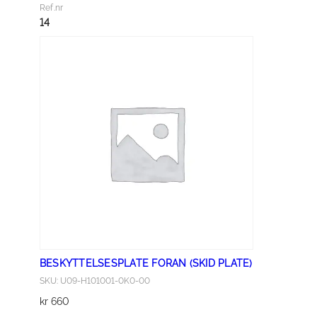
D
Ref.nr
E
14
P
L
A
T
E
C
O
V
E
R
B
L
A
BESKYTTELSESPLATE FORAN (SKID PLATE)
C
SKU: U09-H101001-0K0-00
K
kr
660
a