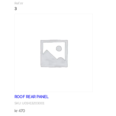
M
Ref.nr
6
3
×
4
0
a
n
t
a
l
l
ROOF REAR PANEL
SKU: U01H13203001
kr
470