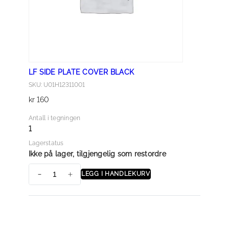
l
LF SIDE PLATE COVER BLACK
SKU: U01H12311001
kr
160
Antall i tegningen
1
Lagerstatus
Ikke på lager, tilgjengelig som restordre
LEGG I HANDLEKURV
L
F
S
I