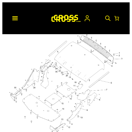
Hopp
til
innhold