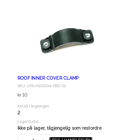
)
F
a
T
n
I
t
N
a
N
l
E
l
R
C
O
V
ROOF INNER COVER CLAMP
E
SKU: U09-H101004-0B0-01
R
kr
10
a
n
Antall i tegningen
t
2
a
Lagerstatus
l
Ikke på lager, tilgjengelig som restordre
l