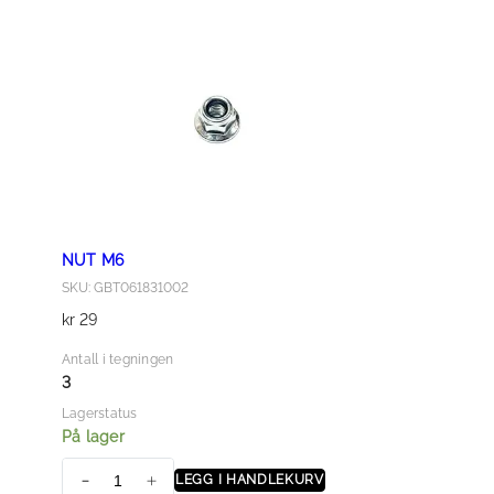
6
a
n
t
a
l
l
NUT M6
SKU: GBT061831002
kr
29
Antall i tegningen
3
Lagerstatus
På lager
LEGG I HANDLEKURV
N