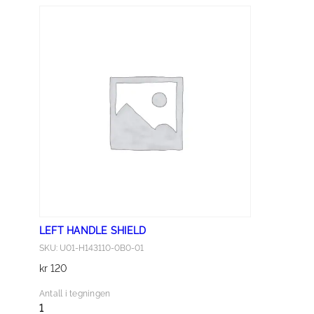
L
L
E
R
B
A
F
F
L
E
a
n
t
LEFT HANDLE SHIELD
a
SKU: U01-H143110-0B0-01
l
kr
120
l
Antall i tegningen
1