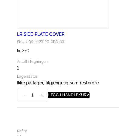
D
a
n
t
LR SIDE PLATE COVER
a
SKU: U09-H123120-0B0-03
l
kr
270
l
Antall i tegningen
1
Lagerstatus
Ikke på lager, tilgjengelig som restordre
LEGG I HANDLEKURV
L
R
S
I
D
Ref.nr