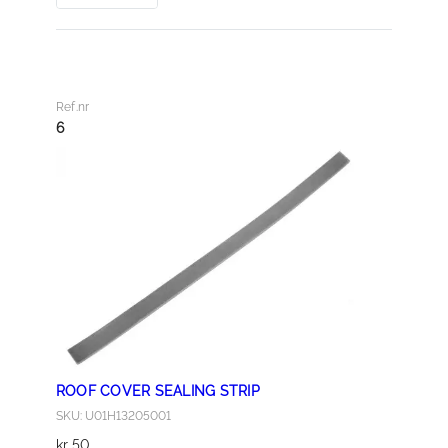
U
T
M
6
Ref.nr
a
6
n
t
a
l
l
ROOF COVER SEALING STRIP
SKU: U01H13205001
kr
50