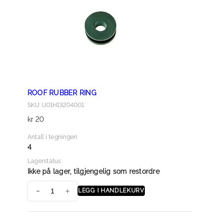
a
n
t
a
l
l
ROOF RUBBER RING
SKU: U01H13204001
kr
20
Antall i tegningen
4
Lagerstatus
Ikke på lager, tilgjengelig som restordre
LEGG I HANDLEKURV
R
O