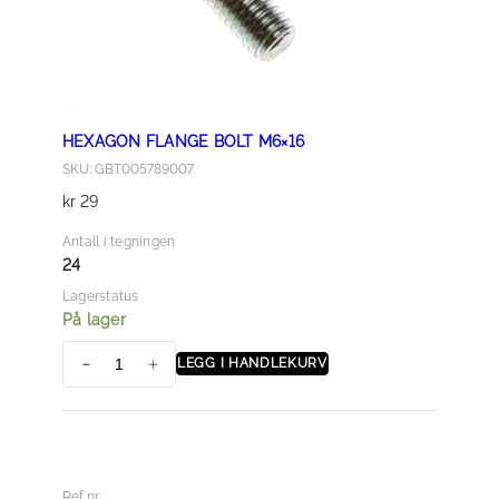
HEXAGON FLANGE BOLT M6×16
SKU: GBT005789007
kr
29
Antall i tegningen
24
Lagerstatus
På lager
LEGG I HANDLEKURV
H
E
X
A
G
Ref.nr