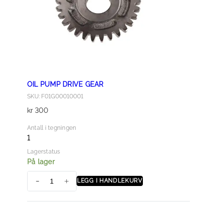
OIL PUMP DRIVE GEAR
SKU: F01G00010001
kr
300
Antall i tegningen
1
Lagerstatus
På lager
LEGG I HANDLEKURV
O
I
L