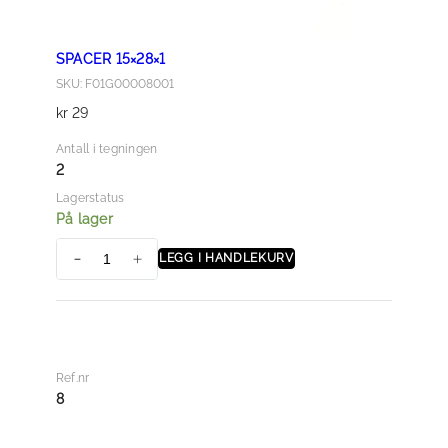
SPACER 15×28×1
SKU: F01G00008001
kr
29
Antall i tegningen
2
Lagerstatus
På lager
LEGG I HANDLEKURV
S
P
A
C
E
Ref.nr
R
8
1
5