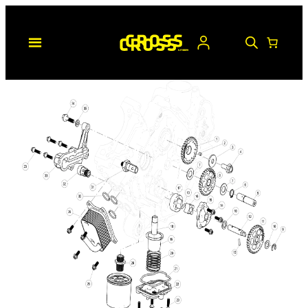
Hopp
til
innhold