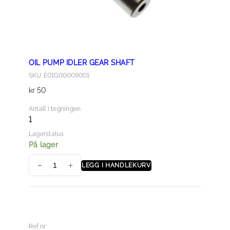
5
a
n
t
a
OIL PUMP IDLER GEAR SHAFT
l
SKU: E01G00009001
l
kr
50
Antall i tegningen
1
Lagerstatus
På lager
LEGG I HANDLEKURV
O
I
L
P
U
Ref.nr