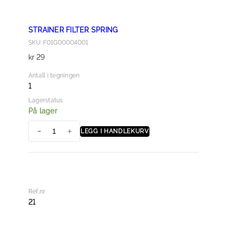
a
l
STRAINER FILTER SPRING
l
SKU: F01G00004001
kr
29
Antall i tegningen
1
Lagerstatus
På lager
LEGG I HANDLEKURV
S
T
R
A
I
Ref.nr
N
21
E
R