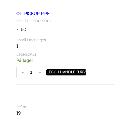
l
OIL PICKUP PIPE
SKU: F01G00002001
kr
50
Antall i tegningen
1
Lagerstatus
På lager
LEGG I HANDLEKURV
O
I
L
P
I
Ref.nr
C
19
K
U