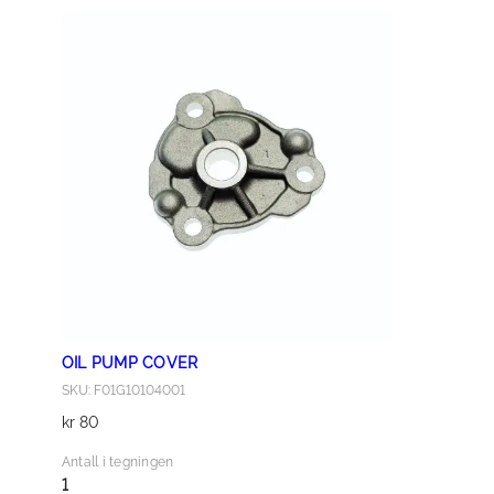
×
2
0
a
n
t
a
l
l
OIL PUMP COVER
SKU: F01G10104001
kr
80
Antall i tegningen
1