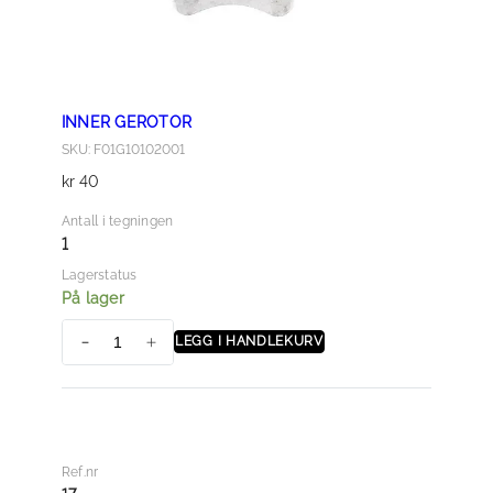
a
l
l
INNER GEROTOR
SKU: F01G10102001
kr
40
Antall i tegningen
1
Lagerstatus
På lager
LEGG I HANDLEKURV
I
N
N
E
R
Ref.nr
G