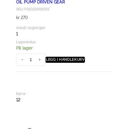
OIL PUMP DRIVEN GEAR
SKU: F01G10005001
kr
270
Antall i tegningen
1
Lagerstatus
På lager
LEGG I HANDLEKURV
O
I
L
P
U
Ref.nr
M
12
P
D
R
I