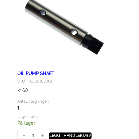
V
E
N
G
E
A
R
a
n
OIL PUMP SHAFT
t
SKU: F01G10103001
a
kr
60
l
l
Antall i tegningen
1
Lagerstatus
På lager
LEGG I HANDLEKURV