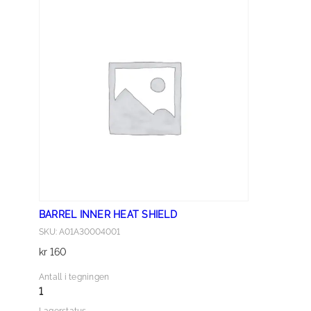
O
A
G
E
B
O
X
F
I
T
T
I
BARREL INNER HEAT SHIELD
N
SKU: A01A30004001
G
kr
160
B
R
Antall i tegningen
A
1
C