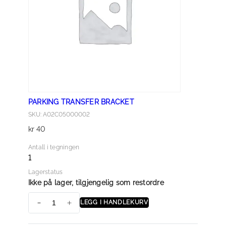
e
s
k
y
t
t
e
l
PARKING TRANSFER BRACKET
s
SKU: A02C05000002
e
kr
40
–
s
Antall i tegningen
t
1
a
Lagerstatus
g
Ikke på lager, tilgjengelig som restordre
(
LEGG I HANDLEKURV
l
P
a
A