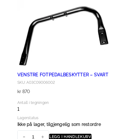
f
o
t
p
e
d
a
l
–
VENSTRE FOTPEDALBESKYTTER – SVART
b
SKU: A03C09006002
e
kr
870
s
k
Antall i tegningen
y
1
t
Lagerstatus
t
Ikke på lager, tilgjengelig som restordre
e
LEGG I HANDLEKURV