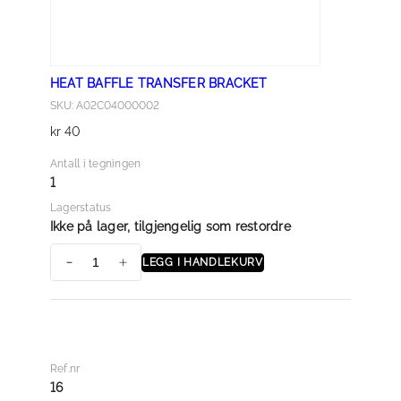
H
I
E
HEAT BAFFLE TRANSFER BRACKET
L
SKU: A02C04000002
D
kr
40
a
n
Antall i tegningen
t
1
a
Lagerstatus
l
Ikke på lager, tilgjengelig som restordre
l
LEGG I HANDLEKURV
H
E
A
T
B
Ref.nr
A
16