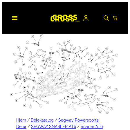
Hopp
til
innhold
Hjem
/
Delekatalog
/
Segway Powersports
Deler
/
SEGWAY SNARLER AT6
/
Snarler AT6