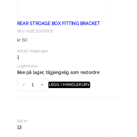
E
T
B
REAR STROAGE BOX FITTING BRACKET
R
SKU: A02C11000002
A
kr
60
C
K
Antall i tegningen
E
1
T
Lagerstatus
a
Ikke på lager, tilgjengelig som restordre
n
LEGG I HANDLEKURV
t
R
a
E
l
A
l
R
S
Ref.nr
T
13
R