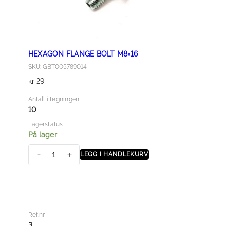
HEXAGON FLANGE BOLT M8×16
SKU: GBT005789014
kr
29
Antall i tegningen
10
Lagerstatus
På lager
LEGG I HANDLEKURV
H
E
X
A
G
Ref.nr
O
3