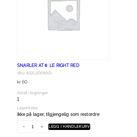
E
L
E
F
T
R
E
D
SNARLER AT６ LE RIGHT RED
a
SKU: A02L11009001
n
kr
60
t
a
Antall i tegningen
l
1
l
Lagerstatus
Ikke på lager, tilgjengelig som restordre
LEGG I HANDLEKURV
S