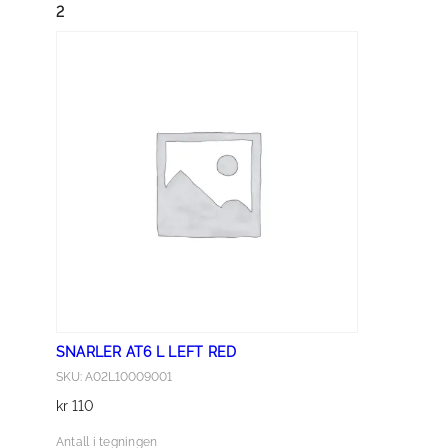
N
2
G
L
A
B
E
L
C
O
M
B
I
N
A
SNARLER AT6 L LEFT RED
T
SKU: A02L10009001
I
kr
110
O
N
Antall i tegningen