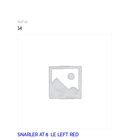
A
R
L
Ref.nr
E
14
R
A
T
６
L
R
I
G
H
T
B
L
U
SNARLER AT６ LE LEFT RED
E