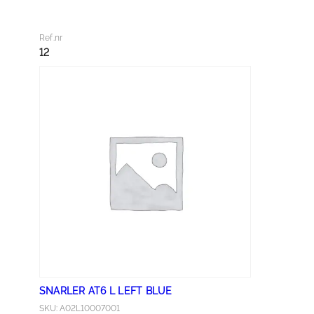
L
E
Ref.nr
F
12
T
R
E
D
a
n
t
a
l
l
SNARLER AT6 L LEFT BLUE
SKU: A02L10007001