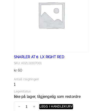
L
X
L
E
F
T
R
E
D
SNARLER AT６ LX RIGHT RED
a
SKU: A02L11007001
n
kr
60
t
a
Antall i tegningen
l
1
l
Lagerstatus
Ikke på lager, tilgjengelig som restordre
LEGG I HANDLEKURV
S