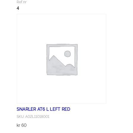
Ref.nr
E
4
R
A
T
6
L
R
I
G
H
T
R
E
D
SNARLER AT6 L LEFT RED
a
SKU: A02L11018001
n
kr
60
t