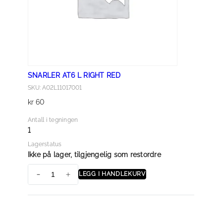
F
T
R
E
D
a
SNARLER AT6 L RIGHT RED
n
SKU: A02L11017001
t
kr
60
a
l
Antall i tegningen
l
1
Lagerstatus
Ikke på lager, tilgjengelig som restordre
LEGG I HANDLEKURV
S
N
A
R