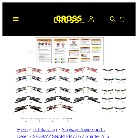
Hopp
til
innhold
Hjem
/
Delekatalog
/
Segway Powersports
Deler
/
SEGWAY SNARLER AT6
/
Snarler AT6