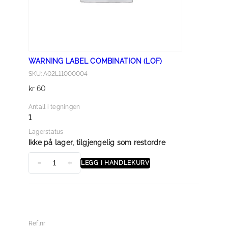
WARNING LABEL COMBINATION (LOF)
SKU: A02L11000004
kr
60
Antall i tegningen
1
Lagerstatus
Ikke på lager, tilgjengelig som restordre
LEGG I HANDLEKURV
W
A
R
N
I
Ref.nr