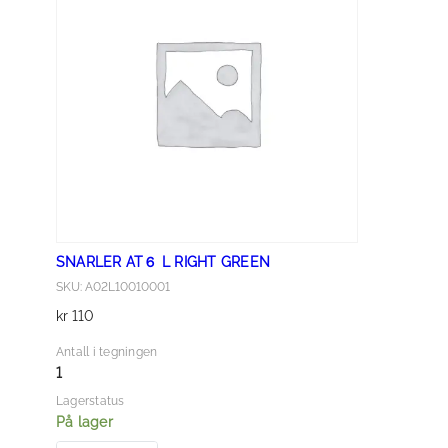
６
L
L
E
F
T
G
R
E
E
SNARLER AT６ L RIGHT GREEN
N
SKU: A02L10010001
a
kr
110
n
t
Antall i tegningen
a
1
l
Lagerstatus
l
På lager