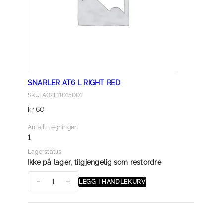
F
T
R
E
D
a
SNARLER AT6 L RIGHT RED
n
SKU: A02L11015001
t
kr
60
a
l
Antall i tegningen
l
1
Lagerstatus
Ikke på lager, tilgjengelig som restordre
LEGG I HANDLEKURV
S
N
A