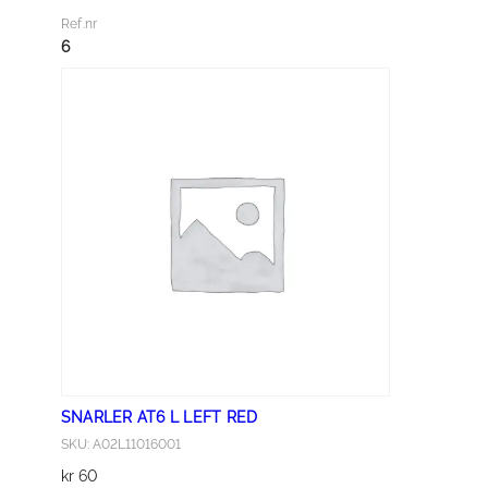
L
Ref.nr
E
6
R
A
T
6
L
R
I
G
H
T
R
E
D
SNARLER AT6 L LEFT RED
a
SKU: A02L11016001
n
kr
60
t