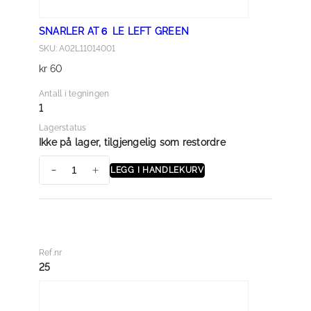
R
E
SNARLER AT６ LE LEFT GREEN
E
SKU: A02L11014001
N
kr
60
a
n
Antall i tegningen
t
1
a
Lagerstatus
l
Ikke på lager, tilgjengelig som restordre
l
LEGG I HANDLEKURV
S
N
A
R
L
Ref.nr
E
25
R
A