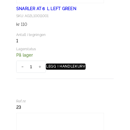
SNARLER AT６ L LEFT GREEN
SKU: A02L10011001
kr
110
Antall i tegningen
1
Lagerstatus
På lager
LEGG I HANDLEKURV
S
N
A
R
L
Ref.nr
E
23
R
A
T