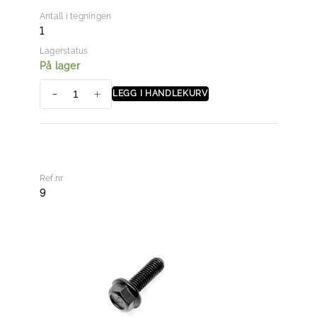
Antall i tegningen
1
Lagerstatus
På lager
LEGG I HANDLEKURV
V
A
L
V
E
Ref.nr
a
9
n
t
a
l
l