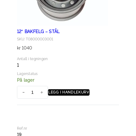
d
a
n
t
12″ BAKFELG – STÅL
i
SKU: T08000003001
-
kr
1040
s
t
Antall i tegningen
r
1
i
Lagerstatus
p
På lager
p
LEGG I HANDLEKURV
i
1
n
2
g
"
a
b
n
a
Ref.nr
t
k
19