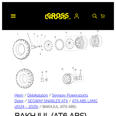
Hopp
til
innhold
Hjem
/
Delekatalog
/
Segway Powersports
Deler
/
SEGWAY SNARLER AT6
/
AT6 ABS LANG
(2024 – 2025)
/ BAKHJUL (AT6 ABS)
BAKHJUL (AT6 ABS)