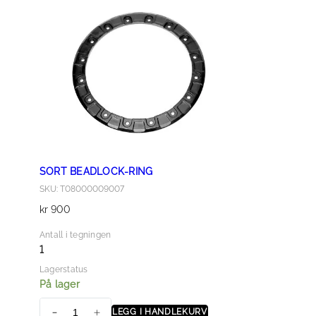
N
F
L
A
N
G
E
B
O
L
SORT BEADLOCK-RING
T
SKU: T08000009007
M
kr
900
8
×
Antall i tegningen
2
1
5
Lagerstatus
a
På lager
n
LEGG I HANDLEKURV