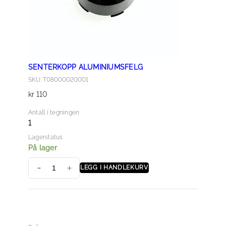
SENTERKOPP ALUMINIUMSFELG
SKU: T08000020001
kr
110
Antall i tegningen
1
Lagerstatus
På lager
LEGG I HANDLEKURV
S
e
n
t
e