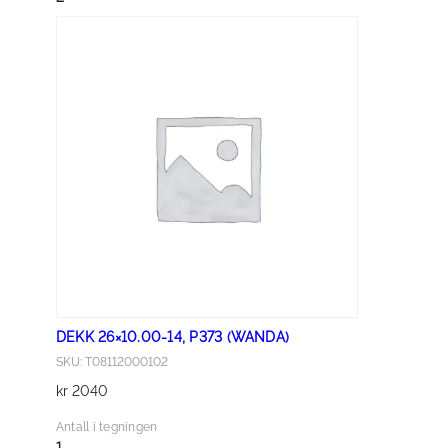
×
1
0
.
0
0
-
1
4
,
P
3
7
DEKK 26×10.00-14, P373 (WANDA)
3
SKU: T08112000102
(
kr
2040
W
A
Antall i tegningen
N
1