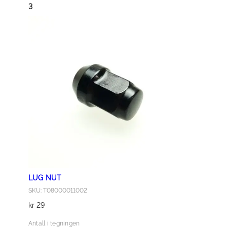
l
6
3
×
1
0
.
0
0
-
1
4
,
C
U
0
LUG NUT
P
SKU: T08000011002
(
kr
29
C
S
Antall i tegningen