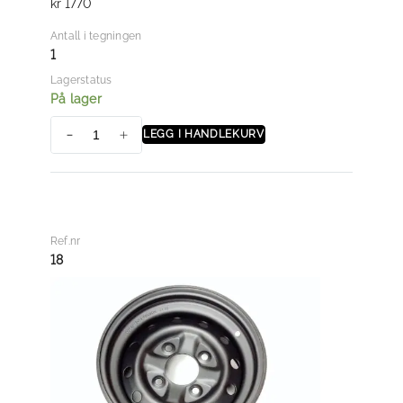
kr
1770
n
t
Antall i tegningen
a
1
l
Lagerstatus
l
På lager
LEGG I HANDLEKURV
1
4
"
b
a
Ref.nr
k
18
f
e
l
g
m
e