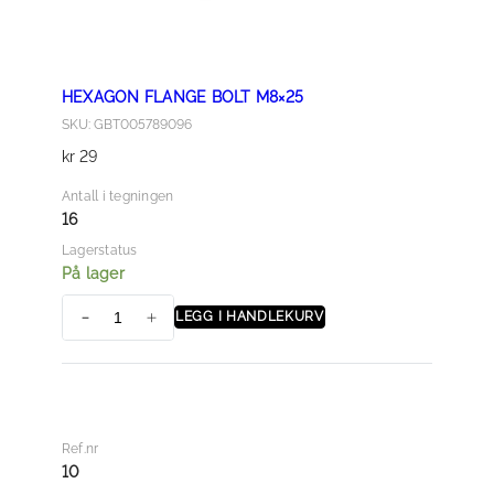
HEXAGON FLANGE BOLT M8×25
SKU: GBT005789096
kr
29
Antall i tegningen
16
Lagerstatus
På lager
LEGG I HANDLEKURV
H
E
X
A
G
Ref.nr
O
10