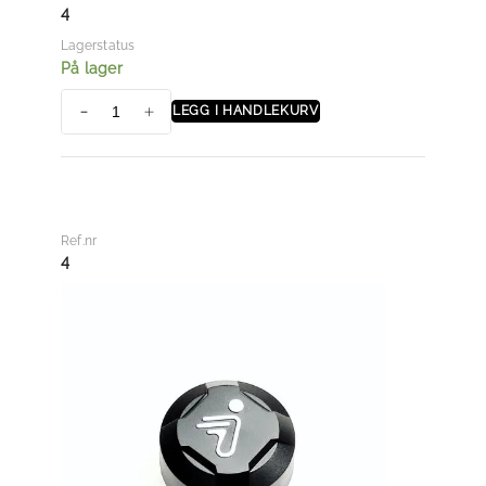
T
4
)
Lagerstatus
a
På lager
n
LEGG I HANDLEKURV
t
L
a
U
l
G
l
N
U
Ref.nr
T
4
a
n
t
a
l
l