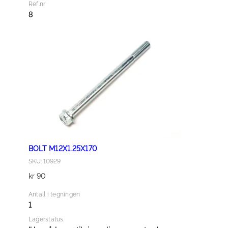
e
Ref.nr
r
8
2
a
n
t
a
l
l
BOLT M12X1.25X170
SKU: 10929
kr
90
Antall i tegningen
1
Lagerstatus