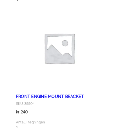
X
1
6
a
n
t
a
l
l
FRONT ENGINE MOUNT BRACKET
SKU: 35504
kr
240
Antall i tegningen