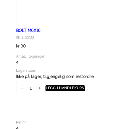
l
l
BOLT M6X16
SKU: 10928
kr
30
Antall i tegningen
4
Lagerstatus
Ikke på lager, tilgjengelig som restordre
LEGG I HANDLEKURV
B
O
L
T
M
Ref.nr
6
4