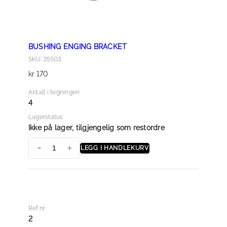
BUSHING ENGING BRACKET
SKU: 35503
kr
170
Antall i tegningen
4
Lagerstatus
Ikke på lager, tilgjengelig som restordre
LEGG I HANDLEKURV
B
U
S
H
I
Ref.nr
N
2