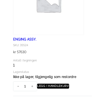
1
5
0
a
n
t
ENGING ASSY.
a
SKU: 35524
l
kr
57630
l
Antall i tegningen
1
Lagerstatus
Ikke på lager, tilgjengelig som restordre
LEGG I HANDLEKURV
E
N
G