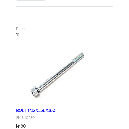
O
L
T
M
Ref.nr
8
11
X
1
6
a
n
t
a
l
l
BOLT M12X1.25X150
SKU: 10930
kr
80