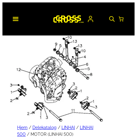
Hopp
til
innhold
Hjem
/
Delekatalog
/
LINHAI
/
LINHAI
500
/ MOTOR (LINHAI 500)