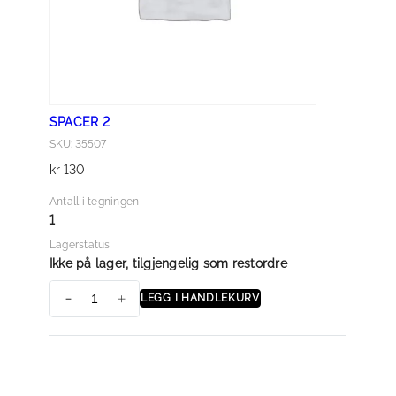
SPACER 2
SKU: 35507
kr
130
Antall i tegningen
1
Lagerstatus
Ikke på lager, tilgjengelig som restordre
LEGG I HANDLEKURV
S
p
a
c