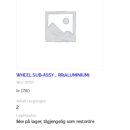
A
S
S
Y
，
R
R
(
A
L
WHEEL SUB-ASSY，RR(ALUMINIUM)
U
SKU: 35717
M
kr
1780
I
N
Antall i tegningen
I
2
U
Lagerstatus
M
Ikke på lager, tilgjengelig som restordre
)