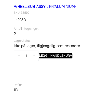
WHEEL SUB-ASSY，RR(ALUMINIUM)
SKU: 35510
kr
2350
Antall i tegningen
2
Lagerstatus
Ikke på lager, tilgjengelig som restordre
LEGG I HANDLEKURV
W
H
E
E
L
Ref.nr
S
1B
U
B
-