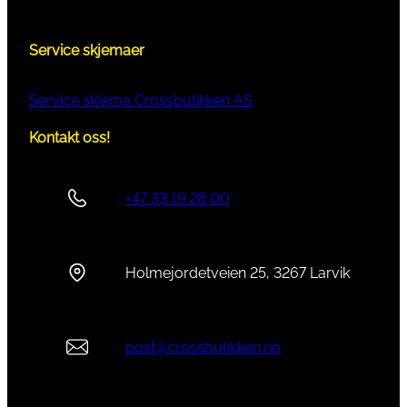
E
，
Service skjemaer
R
I
M
Service skjema Crossbutikken AS
（
Kontakt oss!
T
R
4
+47 33 19 28 00
1
2
）
Holmejordetveien 25, 3267 Larvik
a
n
t
a
post@crossbutikken.no
l
l