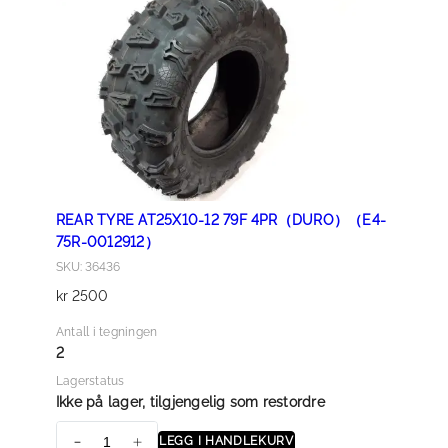
B
-
A
S
S
Y
，
R
R
REAR TYRE AT25X10-12 79F 4PR（DURO）（E4-
(
75R-0012912）
I
SKU: 36436
R
kr
2500
O
N
Antall i tegningen
)
2
（
Lagerstatus
F
Ikke på lager, tilgjengelig som restordre
R
LEGG I HANDLEKURV