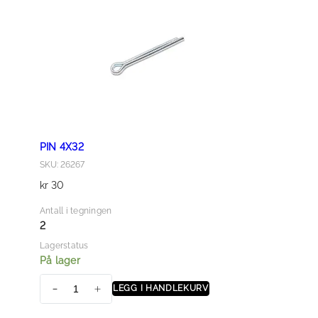
t
a
l
l
PIN 4X32
SKU: 26267
kr
30
Antall i tegningen
2
Lagerstatus
På lager
LEGG I HANDLEKURV
P
I